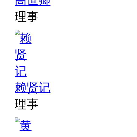
高世卿
理事
赖贤记
理事