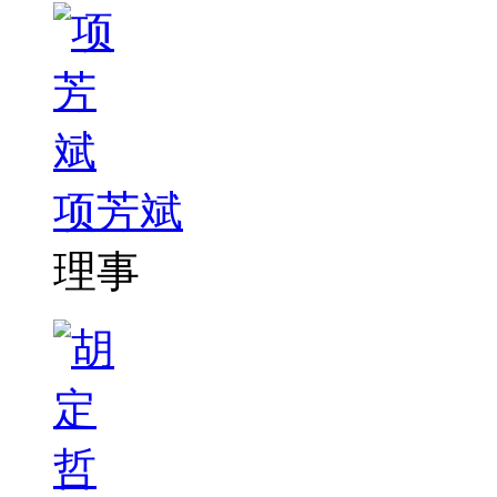
项芳斌
理事