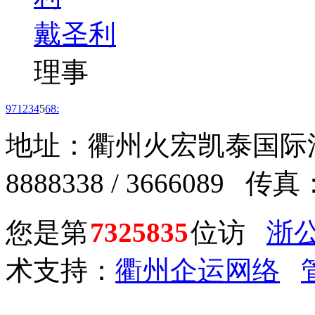
戴圣利
理事
9
7
1
2
3
4
5
6
8
:
地址：衢州火宏凯泰国际汽车
8888338 / 3666089 传真：
您是第
7325835
位访
浙公
术支持：
衢州企运网络