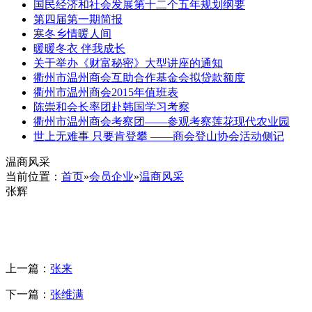
国民经济和社会发展第十二个五年规划纲要
第四届第一期简报
寒冬乡情暖人间
暖暖冬衣 伴我成长
关于举办《财富秘密》大型讲座的通知
衢州市温州商会互助合作基金会拟贷款额度
衢州市温州商会2015年值班表
陈崇和会长率团赴韩国学习考察
衢州市温州商会考察团――参观考察莲花现代农业园
世上无难事 只要肯登攀 ——商会登山协会活动侧记
温商风采
当前位置：
首页
»
会员企业
»
温商风采
张辉
上一篇：
张来
下一篇：
张维满